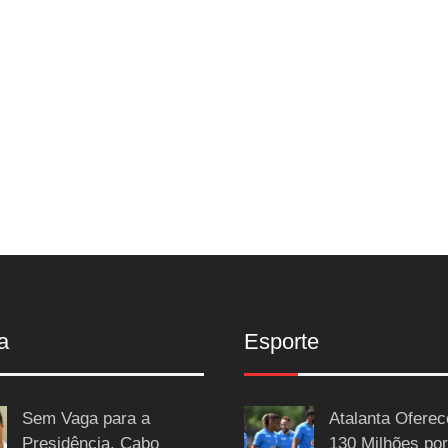
a
Esporte
Sem Vaga para a
Atalanta Ofere
Presidência, Cabo
130 Milhões por