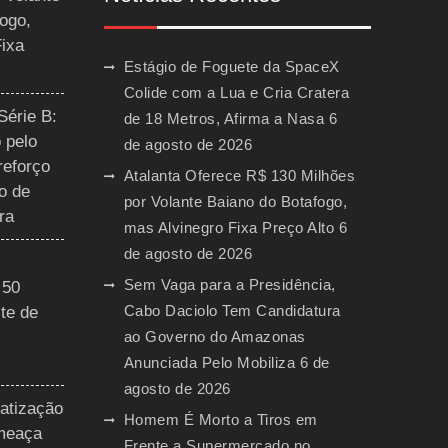
ogo,
Fixa
Estágio de Foguete da SpaceX
Colide com a Lua e Cria Cratera
Série B:
de 18 Metros, Afirma a Nasa
6
 pelo
de agosto de 2026
reforço
Atalanta Oferece R$ 130 Milhões
o de
por Volante Baiano do Botafogo,
ra
mas Alvinegro Fixa Preço Alto
6
de agosto de 2026
Sem Vaga para a Presidência,
 50
Cabo Daciolo Tem Candidatura
te de
ao Governo do Amazonas
Anunciada Pelo Mobiliza
6 de
agosto de 2026
vatização
Homem É Morto a Tiros em
ameaça
Frente a Supermercado no