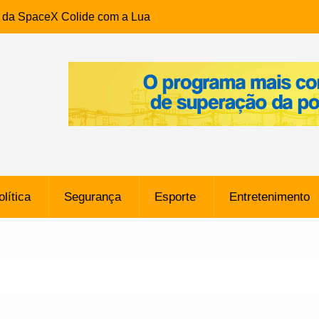
e da SpaceX Colide com a Lua
8 Metros, Afirma a Nasa
$ 130 Milhões por Volante
, mas Alvinegro Fixa Preço
residência, Cabo Daciolo Tem
verno do Amazonas Anunciada
ros em Frente a
airro da Mata Escura, em
olítica
Segurança
Esporte
Entretenimento
e B: Lateral revelado pelo
rço do Novorizontino de
o policial na Bahia prende 14
e ligada a ‘Zói de Gato’, do