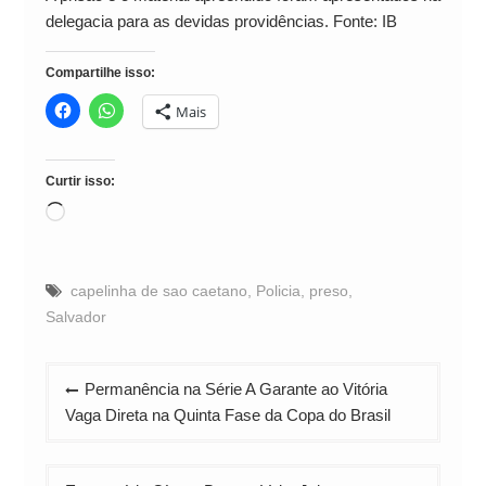
delegacia para as devidas providências. Fonte: IB
Compartilhe isso:
Mais
Curtir isso:
Carregando...
capelinha de sao caetano
,
Policia
,
preso
,
Salvador
Navegação
Permanência na Série A Garante ao Vitória
de
Vaga Direta na Quinta Fase da Copa do Brasil
Post