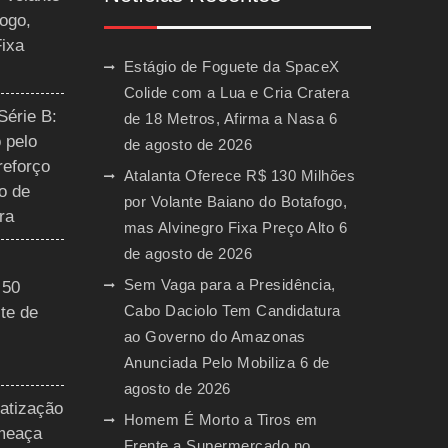
ogo,
Fixa
Estágio de Foguete da SpaceX
Colide com a Lua e Cria Cratera
Série B:
de 18 Metros, Afirma a Nasa
6
 pelo
de agosto de 2026
reforço
Atalanta Oferece R$ 130 Milhões
o de
por Volante Baiano do Botafogo,
ra
mas Alvinegro Fixa Preço Alto
6
de agosto de 2026
Sem Vaga para a Presidência,
 50
Cabo Daciolo Tem Candidatura
te de
ao Governo do Amazonas
Anunciada Pelo Mobiliza
6 de
agosto de 2026
vatização
Homem É Morto a Tiros em
ameaça
Frente a Supermercado no