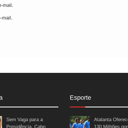
-mail.
-mail.
a
Esporte
Sem Vaga para a
Atalanta Ofere
Presidência, Cabo
130 Milhões por