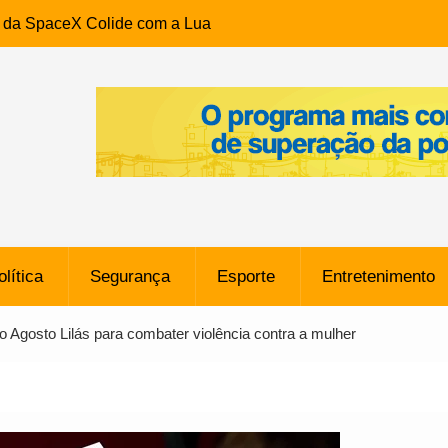
e da SpaceX Colide com a Lua
8 Metros, Afirma a Nasa
$ 130 Milhões por Volante
, mas Alvinegro Fixa Preço
residência, Cabo Daciolo Tem
verno do Amazonas Anunciada
ros em Frente a
airro da Mata Escura, em
olítica
Segurança
Esporte
Entretenimento
e B: Lateral revelado pelo
 Agosto Lilás para combater violência contra a mulher
rço do Novorizontino de
o policial na Bahia prende 14
e ligada a ‘Zói de Gato’, do