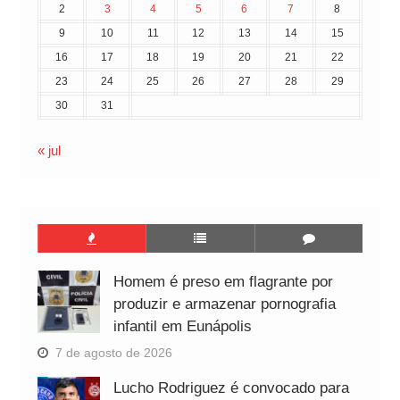
2
3
4
5
6
7
8
9
10
11
12
13
14
15
16
17
18
19
20
21
22
23
24
25
26
27
28
29
30
31
« jul
Homem é preso em flagrante por
produzir e armazenar pornografia
infantil em Eunápolis
7 de agosto de 2026
Lucho Rodriguez é convocado para