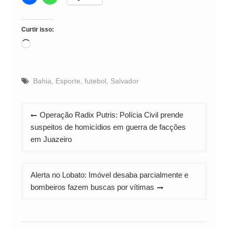
Curtir isso:
Carregando...
Bahia
,
Esporte
,
futebol
,
Salvador
Navegação
Operação Radix Putris: Polícia Civil prende
de
suspeitos de homicídios em guerra de facções
Post
em Juazeiro
Alerta no Lobato: Imóvel desaba parcialmente e
bombeiros fazem buscas por vítimas