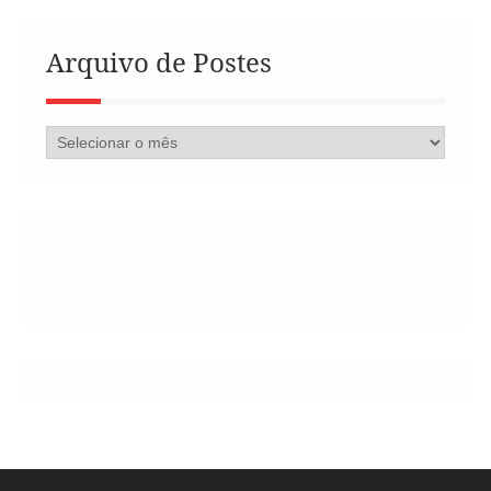
Arquivo de Postes
Arquivo
de
Postes