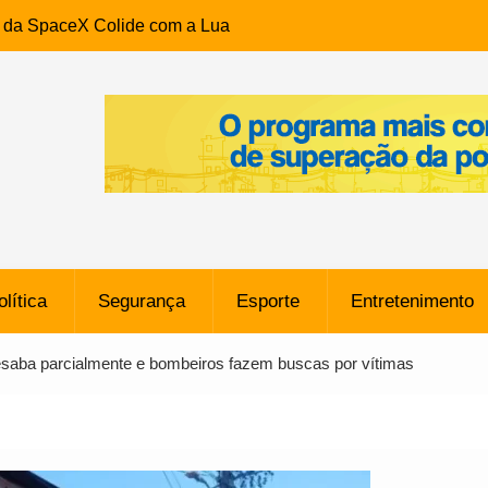
e da SpaceX Colide com a Lua
8 Metros, Afirma a Nasa
$ 130 Milhões por Volante
, mas Alvinegro Fixa Preço
residência, Cabo Daciolo Tem
verno do Amazonas Anunciada
ros em Frente a
airro da Mata Escura, em
olítica
Segurança
Esporte
Entretenimento
e B: Lateral revelado pelo
desaba parcialmente e bombeiros fazem buscas por vítimas
rço do Novorizontino de
o policial na Bahia prende 14
e ligada a ‘Zói de Gato’, do