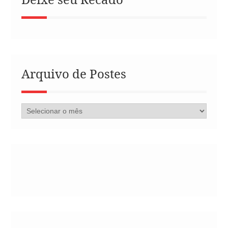
Arquivo de Postes
Arquivo
de
Postes