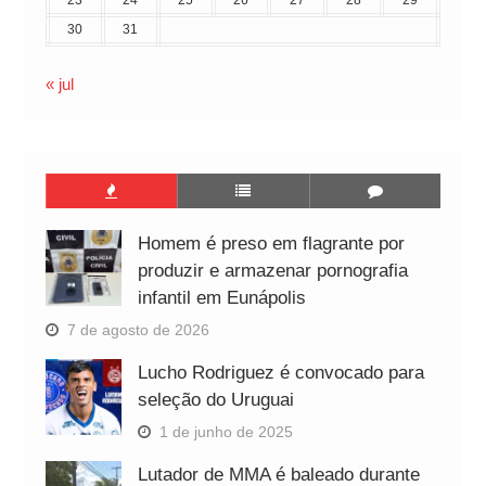
23
24
25
26
27
28
29
30
31
« jul
Homem é preso em flagrante por
produzir e armazenar pornografia
infantil em Eunápolis
7 de agosto de 2026
Lucho Rodriguez é convocado para
seleção do Uruguai
1 de junho de 2025
Lutador de MMA é baleado durante