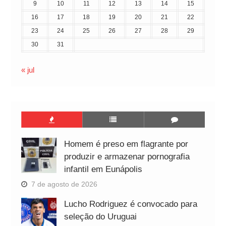
9
10
11
12
13
14
15
16
17
18
19
20
21
22
23
24
25
26
27
28
29
30
31
« jul
Homem é preso em flagrante por
produzir e armazenar pornografia
infantil em Eunápolis
7 de agosto de 2026
Lucho Rodriguez é convocado para
seleção do Uruguai