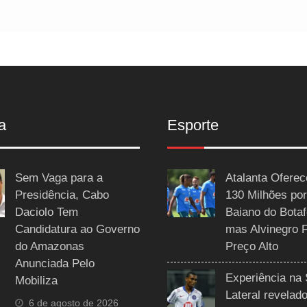
a
Esporte
Sem Vaga para a
Atalanta Ofere
Presidência, Cabo
130 Milhões por
Daciolo Tem
Baiano do Botaf
Candidatura ao Governo
mas Alvinegro 
do Amazonas
Preço Alto
Anunciada Pelo
Experiência na 
Mobiliza
Lateral revelado
6 de agosto de 2026