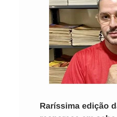
Comando Vermelh
Raríssima edição d