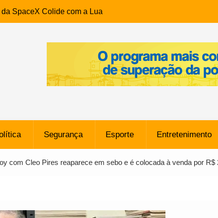
e da SpaceX Colide com a Lua
8 Metros, Afirma a Nasa
$ 130 Milhões por Volante
, mas Alvinegro Fixa Preço
residência, Cabo Daciolo Tem
verno do Amazonas Anunciada
ros em Frente a
airro da Mata Escura, em
olítica
Segurança
Esporte
Entretenimento
e B: Lateral revelado pelo
oy com Cleo Pires reaparece em sebo e é colocada à venda por R$ 
rço do Novorizontino de
o policial na Bahia prende 14
e ligada a ‘Zói de Gato’, do