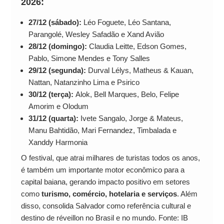
2026:
27/12 (sábado):
Léo Foguete, Léo Santana,
Parangolé, Wesley Safadão e Xand Avião
28/12 (domingo):
Claudia Leitte, Edson Gomes,
Pablo, Simone Mendes e Tony Salles
29/12 (segunda):
Durval Lélys, Matheus & Kauan,
Nattan, Natanzinho Lima e Psirico
30/12 (terça):
Alok, Bell Marques, Belo, Felipe
Amorim e Olodum
31/12 (quarta):
Ivete Sangalo, Jorge & Mateus,
Manu Bahtidão, Mari Fernandez, Timbalada e
Xanddy Harmonia
O festival, que atrai milhares de turistas todos os anos,
é também um importante motor econômico para a
capital baiana, gerando impacto positivo em setores
como
turismo, comércio, hotelaria e serviços
. Além
disso, consolida Salvador como referência cultural e
destino de réveillon no Brasil e no mundo. Fonte: IB