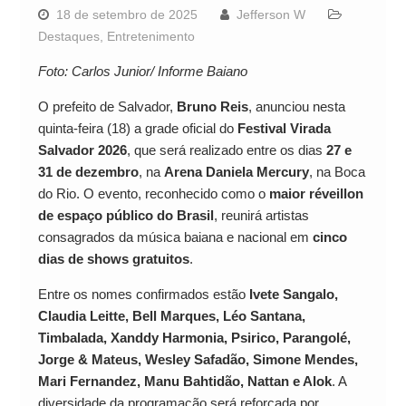
18 de setembro de 2025
Jefferson W
Destaques
,
Entretenimento
Foto: Carlos Junior/ Informe Baiano
O prefeito de Salvador,
Bruno Reis
, anunciou nesta
quinta-feira (18) a grade oficial do
Festival Virada
Salvador 2026
, que será realizado entre os dias
27 e
31 de dezembro
, na
Arena Daniela Mercury
, na Boca
do Rio. O evento, reconhecido como o
maior réveillon
de espaço público do Brasil
, reunirá artistas
consagrados da música baiana e nacional em
cinco
dias de shows gratuitos
.
Entre os nomes confirmados estão
Ivete Sangalo,
Claudia Leitte, Bell Marques, Léo Santana,
Timbalada, Xanddy Harmonia, Psirico, Parangolé,
Jorge & Mateus, Wesley Safadão, Simone Mendes,
Mari Fernandez, Manu Bahtidão, Nattan e Alok
. A
diversidade da programação será reforçada por