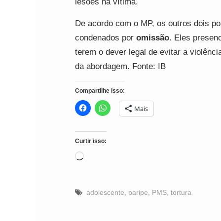
lesões na vítima.
De acordo com o MP, os outros dois po
condenados por
omissão
. Eles presen
terem o dever legal de evitar a violênci
da abordagem. Fonte: IB
Compartilhe isso:
Mais
Curtir isso:
Carregando...
adolescente
,
paripe
,
PMS
,
tortura