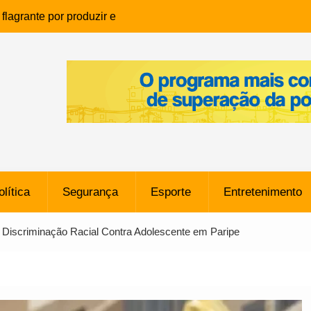
lagrante por produzir e
ia infantil em Eunápolis
ho é denunciado ao Ministério
bia após comentário
cantor
que morreu após ataque
ressão judicial por doação de
na sem restrições e pode
ntra o Vasco
olítica
Segurança
Esporte
Entretenimento
e da SpaceX Colide com a Lua
8 Metros, Afirma a Nasa
Discriminação Racial Contra Adolescente em Paripe
$ 130 Milhões por Volante
, mas Alvinegro Fixa Preço