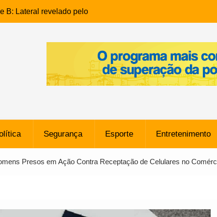
e B: Lateral revelado pelo
rço do Novorizontino de
o policial na Bahia prende 14
e ligada a ‘Zói de Gato’, do
o
 Conheça a trajetória do
no do Pará envolvido em
 de Freitas: Homem é
olítica
Segurança
Esporte
Entretenimento
 bairro Caji
órico Criminal: Influenciadora
omens Presos em Ação Contra Receptação de Celulares no Comérc
a no Rio por Suspeita de
os de “Esquisito” após
e Dívida de R$ 80 Milhões