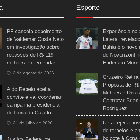
a
Esporte
PF cancela depoimento
Experiência na 
de Valdemar Costa Neto
Lateral revelado
em investigação sobre
Bahia é o novo 
repasses de R$ 119
do Novorizontin
milhões em emendas
Enderson Morei
3 de agosto de 2026
Cruzeiro Retira
Proposta de R$
Aldo Rebelo aceita
Milhões e Desis
convite e vai coordenar
Contratar Brian
campanha presidencial
Rodríguez
de Ronaldo Caiado
Uefa rejeita pri
31 de julho de 2026
de torneios e 
boicote à Copa
Justiça Federal na