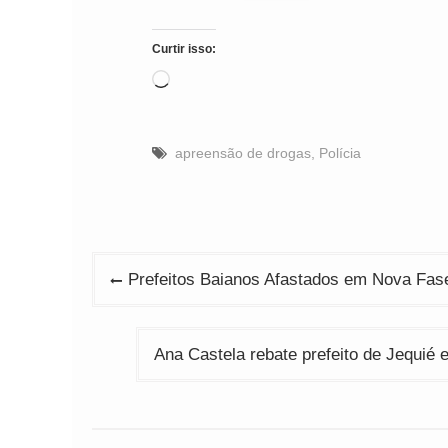
Curtir isso:
Carregando...
apreensão de drogas
,
Polícia
Navegação
Prefeitos Baianos Afastados em Nova Fas
de
Post
Ana Castela rebate prefeito de Jequié e