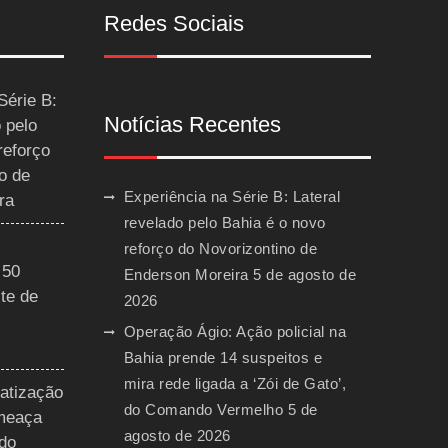
Redes Sociais
Série B:
Notícias Recentes
 pelo
reforço
o de
Experiência na Série B: Lateral
ra
revelado pelo Bahia é o novo
reforço do Novorizontino de
 50
Enderson Moreira
5 de agosto de
te de
2026
Operação Ágio: Ação policial na
Bahia prende 14 suspeitos e
mira rede ligada a ‘Zói de Gato’,
vatização
do Comando Vermelho
5 de
ameaça
agosto de 2026
 do