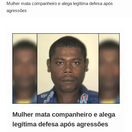
Operação Ágio: Ação policial na Bahia prende 14
Mulher mata companheiro e alega legítima defesa após
suspeitos e mira rede ligada a ‘Zói de Gato’, do
agressões
Comando Vermelho
Mulher mata companheiro e alega
legítima defesa após agressões