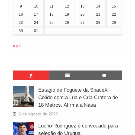
9
10
11
12
13
14
15
16
17
18
19
20
21
22
23
24
25
26
27
28
29
30
31
« jul
Estágio de Foguete da SpaceX
Colide com a Lua e Cria Cratera de
18 Metros, Afirma a Nasa
6 de agosto de 2026
Lucho Rodriguez é convocado para
seleção do Uruguai