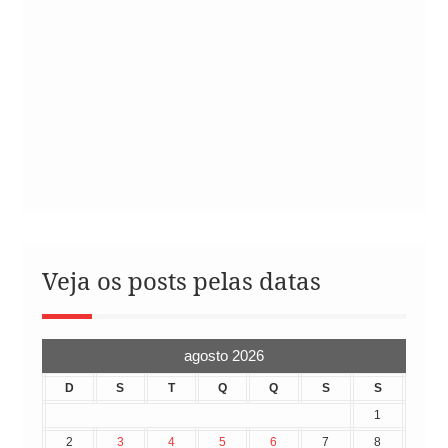
Veja os posts pelas datas
agosto 2026
D
S
T
Q
Q
S
S
1
2
3
4
5
6
7
8