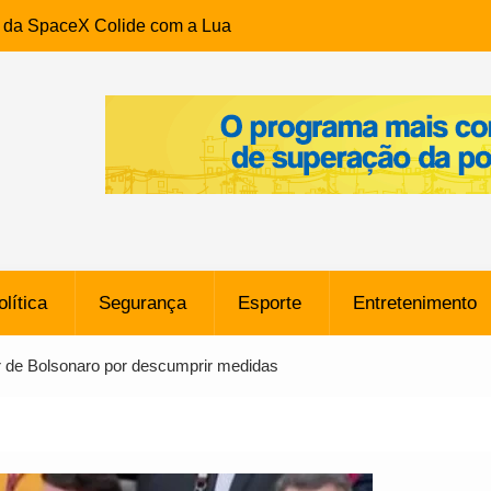
e da SpaceX Colide com a Lua
8 Metros, Afirma a Nasa
$ 130 Milhões por Volante
, mas Alvinegro Fixa Preço
residência, Cabo Daciolo Tem
verno do Amazonas Anunciada
ros em Frente a
airro da Mata Escura, em
olítica
Segurança
Esporte
Entretenimento
e B: Lateral revelado pelo
r de Bolsonaro por descumprir medidas
rço do Novorizontino de
o policial na Bahia prende 14
e ligada a ‘Zói de Gato’, do