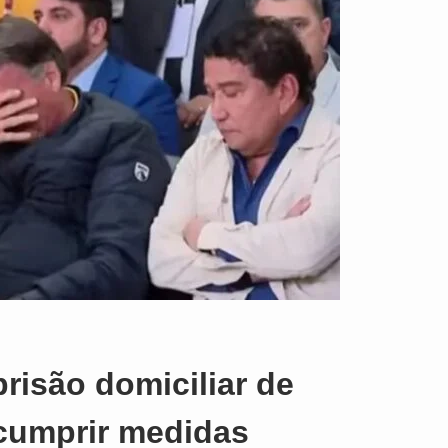
o
risão domiciliar de
cumprir medidas