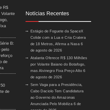
ce R$
Notícias Recentes
 Volante
ogo,
Fixa
Estágio de Foguete da SpaceX
Colide com a Lua e Cria Cratera
Série B:
de 18 Metros, Afirma a Nasa
6
 pelo
de agosto de 2026
reforço
Atalanta Oferece R$ 130 Milhões
o de
por Volante Baiano do Botafogo,
ra
mas Alvinegro Fixa Preço Alto
6
de agosto de 2026
Sem Vaga para a Presidência,
 50
Cabo Daciolo Tem Candidatura
te de
ao Governo do Amazonas
Anunciada Pelo Mobiliza
6 de