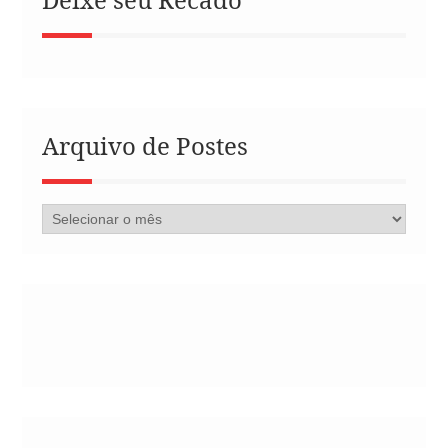
Arquivo de Postes
Arquivo
de
Postes