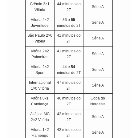
Grêmio 3×1
44 minutos do
Série A
Vitória
2T
Vitória 2×2
36 e
55
Série A
Juventude
minutos do 2T
São Paulo 2×0
41 minutos do
Série A
Vitória
2T
Vitória 2×2
41 minutos do
Série A
Palmeiras
2T
Vitória 2×2
44 e
54
Série A
Sport
minutos do 2T
Internacional
47 minutos do
Série A
1×0 Vitória
2T
Vitória 0x1
46 minutos do
Copa do
Confiança
2T
Nordeste
Atlético-MG
42 minutos do
Série A
2×2 Vitória
2T
Vitória 1×2
42 minutos do
Série A
Flamengo
2T