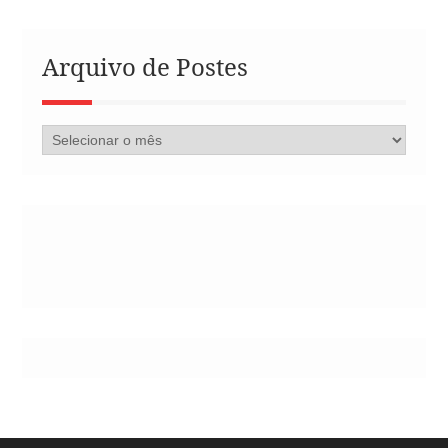
Arquivo de Postes
Arquivo
de
Postes