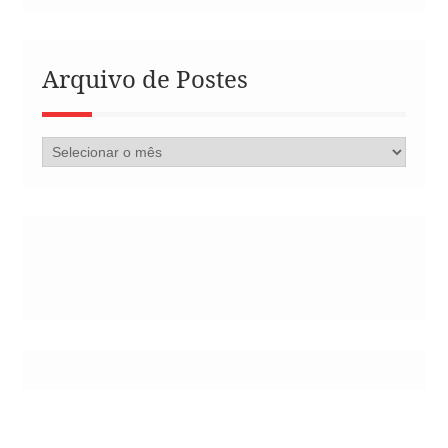
Arquivo de Postes
Arquivo
de
Postes