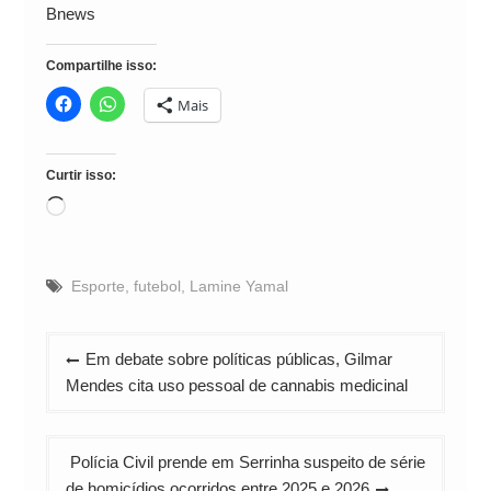
Bnews
Compartilhe isso:
Mais
Curtir isso:
Carregando...
Esporte
,
futebol
,
Lamine Yamal
Navegação
Em debate sobre políticas públicas, Gilmar
de
Mendes cita uso pessoal de cannabis medicinal
Post
Polícia Civil prende em Serrinha suspeito de série
de homicídios ocorridos entre 2025 e 2026