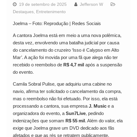
19 de setembro de 2025
Jefferson W
Destaques
,
Entretenimento
Joelma – Foto: Reprodução | Redes Sociais
A cantora Joelma está em meio a uma nova polêmica,
desta vez, envolvendo uma batalha judicial por causa
do cancelamento do cruzeiro ‘Isso é Calypso em Alto
Mar’. A ação foi movida por uma fã que alega não ter
recebido o reembolso de
R$ 4,7 mil
após a suspensão
do evento.
Camila Sobral Pulise, que adquiriu uma cabine no
navio, afirma ter solicitado o cancelamento da compra,
mas o reembolso não foi efetuado. Por isso, ela está
processando a cantora, sua empresa
J. Music
e a
organizadora do evento, a
Sun7Live
, pedindo
indenizações que somam
R$ 55 mil
. Além do valor, ela
exige que Joelma grave um DVD dedicado aos fãs
afetados e que as rés se retratem publicamente.