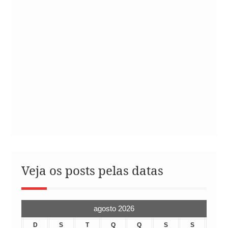
Veja os posts pelas datas
agosto 2026
D
S
T
Q
Q
S
S