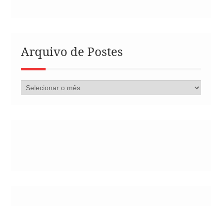
Arquivo de Postes
Arquivo
de
Postes