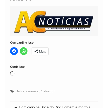
Compartilhe isso:
Mais
Curtir isso:
Carregando...
Bahia
,
carnaval
,
Salvador
Navegação
Homicídio na Boca do Rio: Homem é morto a