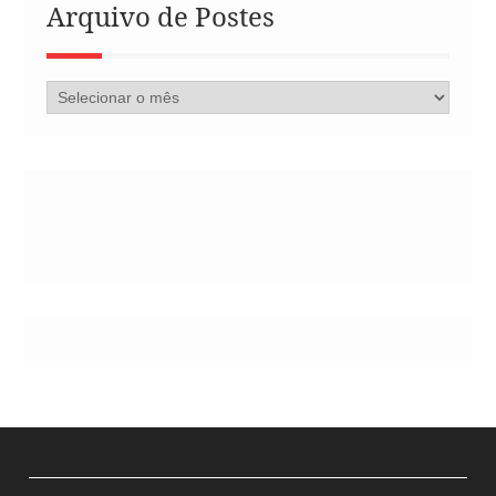
Arquivo de Postes
Arquivo
de
Postes