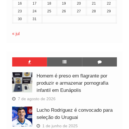
16
17
18
19
20
21
22
23
24
25
26
27
28
29
30
31
« jul
Homem é preso em flagrante por
produzir e armazenar pornografia
infantil em Eunápolis
7 de agosto de 2026
Lucho Rodriguez é convocado para
seleção do Uruguai
1 de junho de 2025