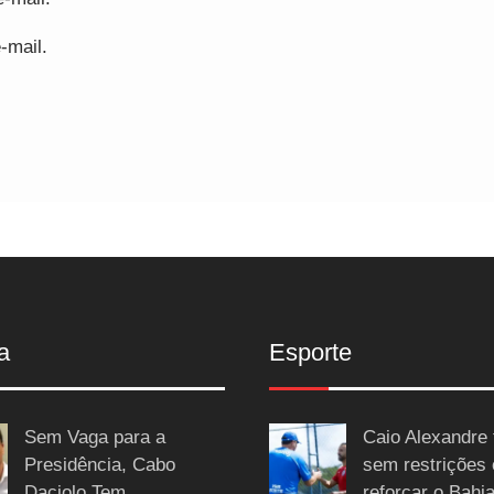
-mail.
a
Esporte
Sem Vaga para a
Caio Alexandre 
Presidência, Cabo
sem restrições
Daciolo Tem
reforçar o Bahi