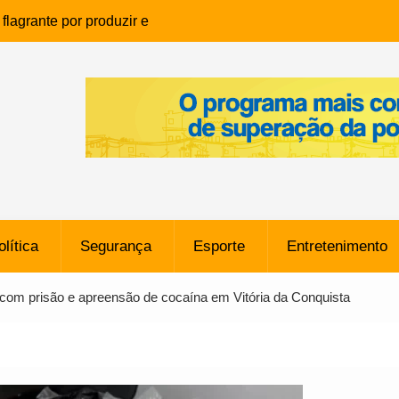
lagrante por produzir e
ia infantil em Eunápolis
ho é denunciado ao Ministério
bia após comentário
cantor
que morreu após ataque
ressão judicial por doação de
na sem restrições e pode
ntra o Vasco
olítica
Segurança
Esporte
Entretenimento
e da SpaceX Colide com a Lua
8 Metros, Afirma a Nasa
 com prisão e apreensão de cocaína em Vitória da Conquista
$ 130 Milhões por Volante
, mas Alvinegro Fixa Preço