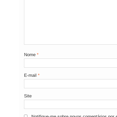
Nome
*
E-mail
*
Site
Notifique-me sobre novos comentários por e