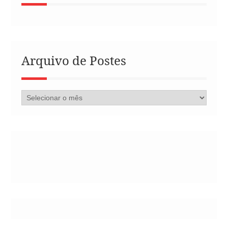
Arquivo de Postes
Arquivo
de
Postes