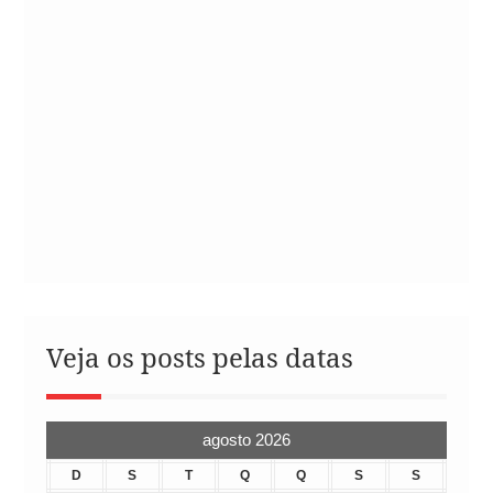
Veja os posts pelas datas
agosto 2026
D
S
T
Q
Q
S
S