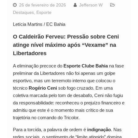
26 de fevereiro de 2026
Jefferson W
Destaques
,
Esporte
Letícia Martins / EC Bahia
O Caldeirão Ferveu: Pressão sobre Ceni
atinge nível máximo após “Vexame” na
Libertadores
A eliminação precoce do
Esporte Clube Bahia
na fase
preliminar da Libertadores não foi apenas um golpe
esportivo, mas um terremoto interno que colocou o
técnico
Rogério Ceni
sob fogo cruzado. Em uma
coletiva marcada pelo tom de desabafo, Ceni não fugiu
da responsabilidade: reconheceu o prejuízo financeiro e
admitiu que este é o momento mais crítico de sua
trajetória no comando do Tricolor.
Para a torcida, a palavra de ordem é
indignação
. Nas
redes sociais, o sentimento de “limite atingido” domina