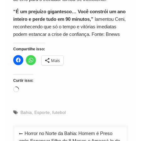
“É um prejuízo gigantesco… Você constrói um ano
inteiro e perde tudo em 90 minutos,”
lamentou Ceni,
reconhecendo que só o tempo e vitórias imediatas
podem estancar a crise de confiança. Fonte: Bnews
Compartilhe isso:
Mais
Curtir isso:
Carregando...
Bahia
,
Esporte
,
futebol
Navegação
Horror no Norte da Bahia: Homem é Preso
de
após Espancar Filho de 8 Meses e Ameaçá-lo de