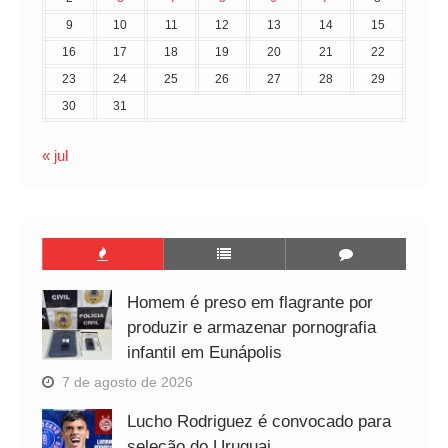
9
10
11
12
13
14
15
16
17
18
19
20
21
22
23
24
25
26
27
28
29
30
31
« jul
Homem é preso em flagrante por
produzir e armazenar pornografia
infantil em Eunápolis
7 de agosto de 2026
Lucho Rodriguez é convocado para
seleção do Uruguai