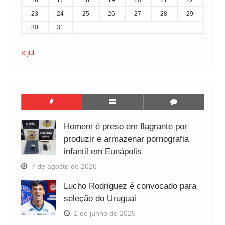
16
17
18
19
20
21
22
23
24
25
26
27
28
29
30
31
« jul
Homem é preso em flagrante por
produzir e armazenar pornografia
infantil em Eunápolis
7 de agosto de 2026
Lucho Rodriguez é convocado para
seleção do Uruguai
1 de junho de 2025