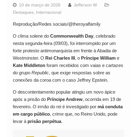
10 de março de 2026
Jefferson W
Destaques
,
Internacional
Reprodução/Redes sociais/@theroyalfamily
O clima solene do
Commonwealth Day
, celebrado
nesta segunda-feira (09/03), foi interrompido por um
forte protesto antimonarquista em frente à Abadia de
Westminster. O
Rei Charles III
, o
Príncipe William
e
Kate Middleton
foram recebidos com vaias e cartazes
do grupo
Republic
, que exige respostas sobre as
conexões da coroa com o caso Jeffrey Epstein.
O descontentamento popular atingiu um novo ápice
após a prisão do
Príncipe Andrew
, ocorrida em 19 de
fevereiro. O irmão do rei é investigado por
má conduta
em cargo público
, crime que, no Reino Unido, pode
levar à
prisão perpétua
.