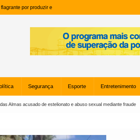
lagrante por produzir e
ia infantil em Eunápolis
ho é denunciado ao Ministério
bia após comentário
cantor
que morreu após ataque
ressão judicial por doação de
na sem restrições e pode
ntra o Vasco
olítica
Segurança
Esporte
Entretenimento
e da SpaceX Colide com a Lua
8 Metros, Afirma a Nasa
 das Almas acusado de estelionato e abuso sexual mediante fraude
$ 130 Milhões por Volante
, mas Alvinegro Fixa Preço