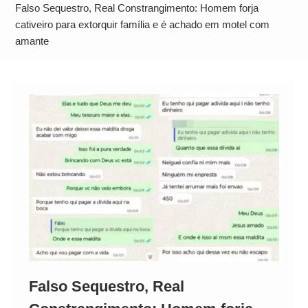
Operação Ágio: Ação policial na Bahia prende 14
Falso Sequestro, Real Constrangimento: Homem forja
suspeitos e mira rede ligada a ‘Zói de Gato’, do
cativeiro para extorquir família e é achado em motel com
amante
Comando Vermelho
Falso Sequestro, Real