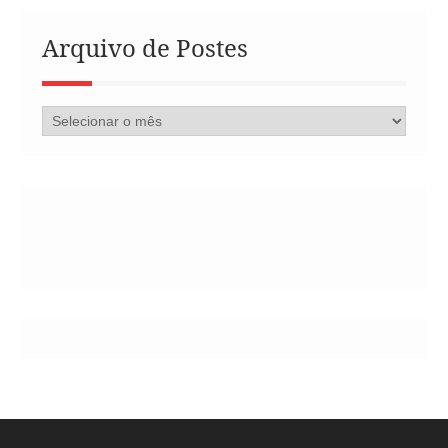
Arquivo de Postes
Arquivo
de
Postes