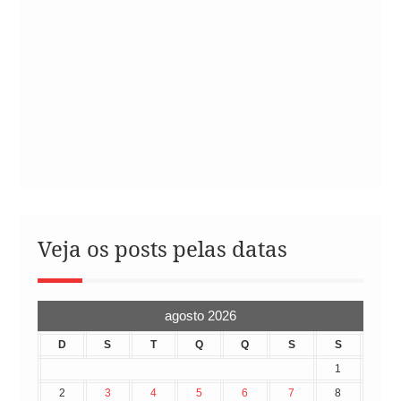
Veja os posts pelas datas
agosto 2026
D
S
T
Q
Q
S
S
1
2
3
4
5
6
7
8