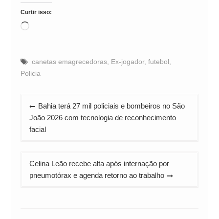
Curtir isso:
Carregando...
canetas emagrecedoras
,
Ex-jogador
,
futebol
,
Policia
Navegação
Bahia terá 27 mil policiais e bombeiros no São
de
João 2026 com tecnologia de reconhecimento
Post
facial
Celina Leão recebe alta após internação por
pneumotórax e agenda retorno ao trabalho