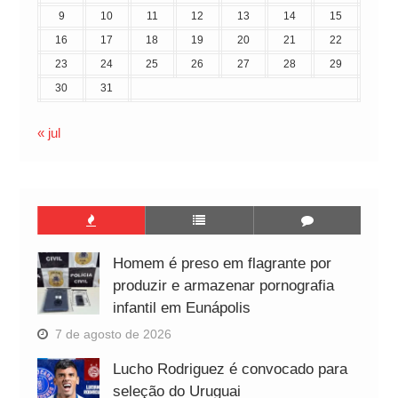
9
10
11
12
13
14
15
16
17
18
19
20
21
22
23
24
25
26
27
28
29
30
31
« jul
Homem é preso em flagrante por
produzir e armazenar pornografia
infantil em Eunápolis
7 de agosto de 2026
Lucho Rodriguez é convocado para
seleção do Uruguai