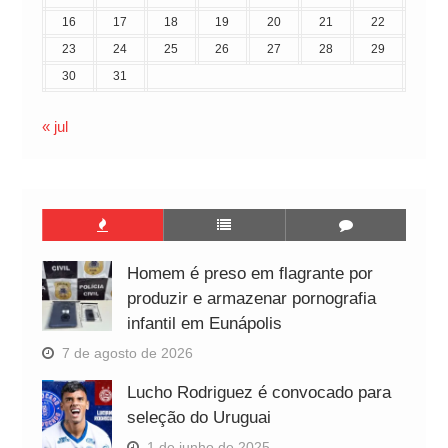
16
17
18
19
20
21
22
23
24
25
26
27
28
29
30
31
« jul
Homem é preso em flagrante por
produzir e armazenar pornografia
infantil em Eunápolis
7 de agosto de 2026
Lucho Rodriguez é convocado para
seleção do Uruguai
1 de junho de 2025