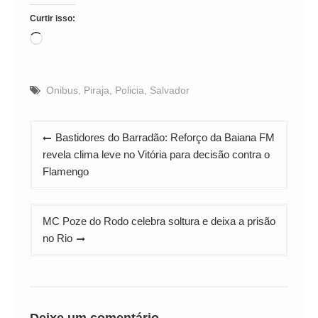
Curtir isso:
Carregando...
Onibus
,
Piraja
,
Policia
,
Salvador
Navegação
Bastidores do Barradão: Reforço da Baiana FM
de
revela clima leve no Vitória para decisão contra o
Post
Flamengo
MC Poze do Rodo celebra soltura e deixa a prisão
no Rio