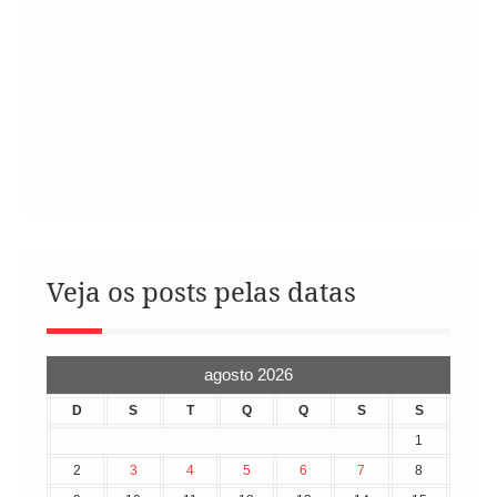
Veja os posts pelas datas
agosto 2026
D
S
T
Q
Q
S
S
1
2
3
4
5
6
7
8