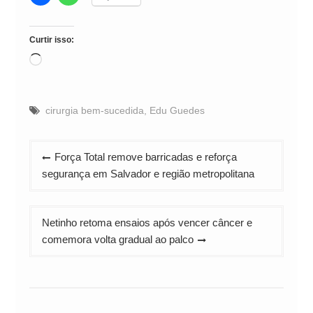
Curtir isso:
Carregando...
cirurgia bem‑sucedida
,
Edu Guedes
Navegação
Força Total remove barricadas e reforça
de
segurança em Salvador e região metropolitana
Post
Netinho retoma ensaios após vencer câncer e
comemora volta gradual ao palco