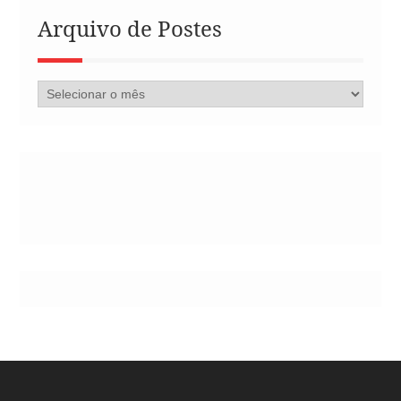
Arquivo de Postes
Arquivo
de
Postes