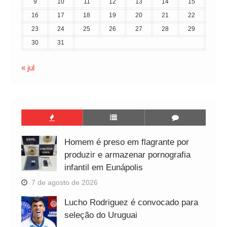
9
10
11
12
13
14
15
16
17
18
19
20
21
22
23
24
25
26
27
28
29
30
31
« jul
Homem é preso em flagrante por
produzir e armazenar pornografia
infantil em Eunápolis
7 de agosto de 2026
Lucho Rodriguez é convocado para
seleção do Uruguai