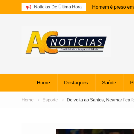
Notícias De Última Hora
Homem é preso em f
armazenar pornograf
Skip
Apresentador Ratin
to
Público por homofo
content
depreciativo sobre 
Família de homem 
cardíaco enfrenta p
órgãos
Caio Alexandre trei
Home
Destaques
reforçar o Bahia co
Saúde
P
Estágio de Foguet
e Cria Cratera de 1
Home
Esporte
De volta ao Santos, Neymar fica f
Atalanta Oferece R
Baiano do Botafogo
Alto