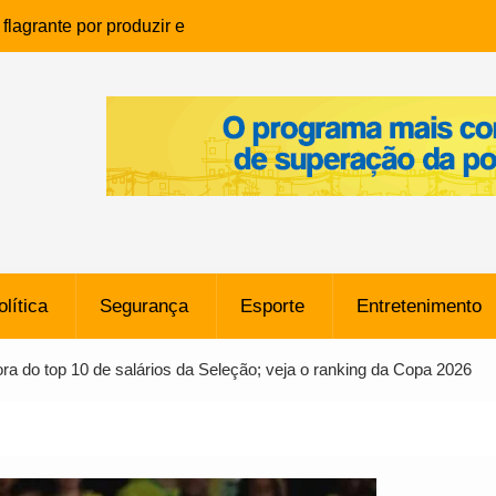
lagrante por produzir e
ia infantil em Eunápolis
ho é denunciado ao Ministério
bia após comentário
cantor
que morreu após ataque
ressão judicial por doação de
na sem restrições e pode
ntra o Vasco
olítica
Segurança
Esporte
Entretenimento
e da SpaceX Colide com a Lua
8 Metros, Afirma a Nasa
ora do top 10 de salários da Seleção; veja o ranking da Copa 2026
$ 130 Milhões por Volante
, mas Alvinegro Fixa Preço