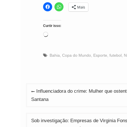
Mais
Curtir isso:
Carregando...
Bahia
,
Copa do Mundo
,
Esporte
,
futebol
,
N
Navegação
Influenciadora do crime: Mulher que ostenta
de
Santana
Post
Sob investigação: Empresas de Virginia Fon