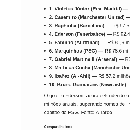
1. Vinícius Júnior (Real Madrid)
— R
2. Casemiro (Manchester United)
— 
3. Raphinha (Barcelona)
— R$ 97,5 
4. Ederson (Fenerbahçe)
— R$ 92,4
5. Fabinho (Al-Ittihad)
— R$ 81,9 mi
6. Marquinhos (PSG)
— R$ 78,6 mil
7. Gabriel Martinelli (Arsenal)
— R$
8. Matheus Cunha (Manchester Uni
9. Ibañez (Al-Ahli)
— R$ 57,2 milhõ
10. Bruno Guimarães (Newcastle)
—
O goleiro Ederson, agora defendendo o
milhões anuais, superando nomes de l
capitão do PSG. Fonte: A Tarde
Compartilhe isso: