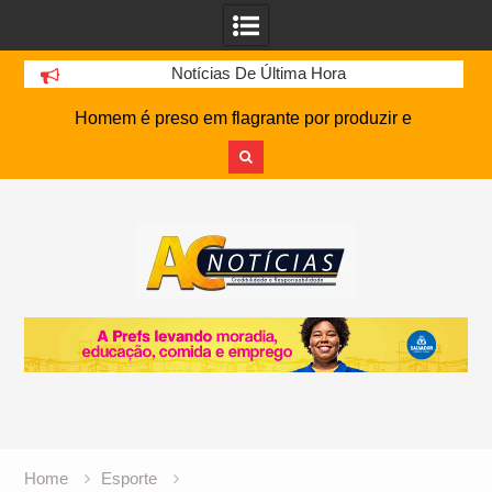
Notícias De Última Hora
Homem é preso em flagrante por produzir e
armazenar pornografia infantil em Eunápolis
Apresentador Ratinho é denunciado ao Ministério
Skip
Público por homofobia após comentário
to
depreciativo sobre cantor
content
Família de homem que morreu após ataque
cardíaco enfrenta pressão judicial por doação de
órgãos
Caio Alexandre treina sem restrições e pode
reforçar o Bahia contra o Vasco
Estágio de Foguete da SpaceX Colide com a Lua
e Cria Cratera de 18 Metros, Afirma a Nasa
Atalanta Oferece R$ 130 Milhões por Volante
Baiano do Botafogo, mas Alvinegro Fixa Preço
Home
Esporte