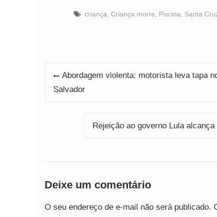
criança
,
Criança morre
,
Piscina
,
Santa Cru
Navegação
Abordagem violenta: motorista leva tapa n
de
Salvador
Post
Rejeição ao governo Lula alcanç
Deixe um comentário
O seu endereço de e-mail não será publicado.