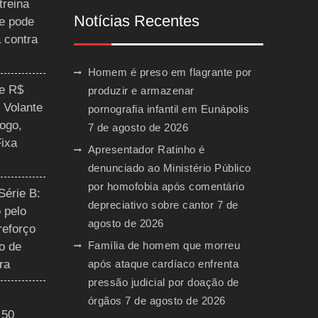
treina
Notícias Recentes
 e pode
a contra
Homem é preso em flagrante por
ce R$
produzir e armazenar
 Volante
pornografia infantil em Eunápolis
ogo,
7 de agosto de 2026
Fixa
Apresentador Ratinho é
denunciado ao Ministério Público
por homofobia após comentário
Série B:
depreciativo sobre cantor
7 de
 pelo
agosto de 2026
reforço
Família de homem que morreu
o de
ra
após ataque cardíaco enfrenta
pressão judicial por doação de
órgãos
7 de agosto de 2026
 50