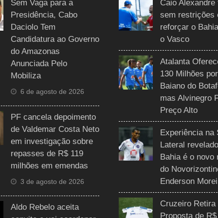
Sem Vaga para a
Caio Alexandre 
Presidência, Cabo
sem restrições
Daciolo Tem
reforçar o Bahi
Candidatura ao Governo
o Vasco
do Amazonas
Atalanta Ofere
Anunciada Pelo
130 Milhões por
Mobiliza
Baiano do Botaf
6 de agosto de 2026
mas Alvinegro 
Preço Alto
PF cancela depoimento
de Valdemar Costa Neto
Experiência na 
em investigação sobre
Lateral revelado
repasses de R$ 119
Bahia é o novo 
milhões em emendas
do Novorizontin
Enderson Morei
3 de agosto de 2026
Cruzeiro Retira
Aldo Rebelo aceita
Proposta de R$