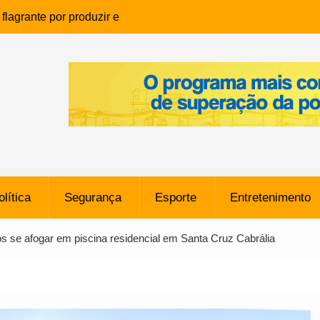
lagrante por produzir e
ia infantil em Eunápolis
ho é denunciado ao Ministério
bia após comentário
cantor
que morreu após ataque
ressão judicial por doação de
na sem restrições e pode
ntra o Vasco
olítica
Segurança
Esporte
Entretenimento
e da SpaceX Colide com a Lua
8 Metros, Afirma a Nasa
s se afogar em piscina residencial em Santa Cruz Cabrália
$ 130 Milhões por Volante
, mas Alvinegro Fixa Preço