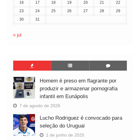
16
17
18
19
20
21
22
23
24
25
26
27
28
29
30
31
« jul
Homem é preso em flagrante por
produzir e armazenar pornografia
infantil em Eunápolis
7 de agosto de 2026
Lucho Rodriguez é convocado para
seleção do Uruguai
1 de junho de 2025