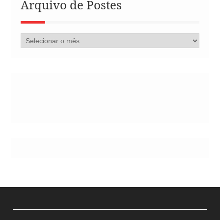
Arquivo de Postes
Arquivo
de
Postes