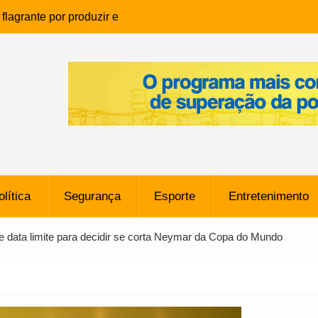
lagrante por produzir e
ia infantil em Eunápolis
ho é denunciado ao Ministério
bia após comentário
cantor
que morreu após ataque
ressão judicial por doação de
na sem restrições e pode
ntra o Vasco
olítica
Segurança
Esporte
Entretenimento
e da SpaceX Colide com a Lua
8 Metros, Afirma a Nasa
e data limite para decidir se corta Neymar da Copa do Mundo
$ 130 Milhões por Volante
, mas Alvinegro Fixa Preço