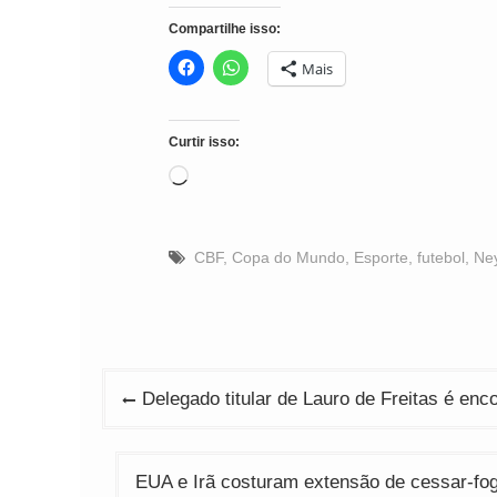
Compartilhe isso:
Mais
Curtir isso:
Carregando...
CBF
,
Copa do Mundo
,
Esporte
,
futebol
,
Ne
Navegação
Delegado titular de Lauro de Freitas é e
de
Post
EUA e Irã costuram extensão de cessar-fo