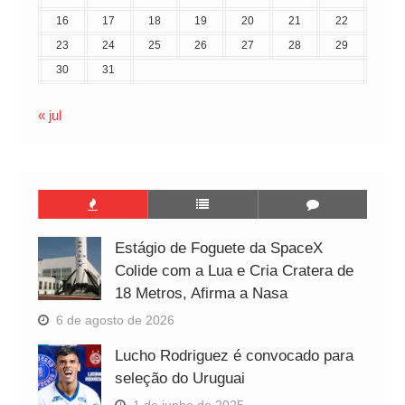
16
17
18
19
20
21
22
23
24
25
26
27
28
29
30
31
« jul
Estágio de Foguete da SpaceX
Colide com a Lua e Cria Cratera de
18 Metros, Afirma a Nasa
6 de agosto de 2026
Lucho Rodriguez é convocado para
seleção do Uruguai
1 de junho de 2025