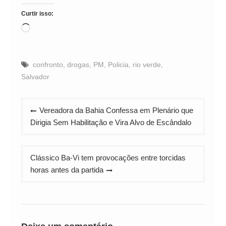
Curtir isso:
Carregando...
confronto
,
drogas
,
PM
,
Policia
,
rio verde
,
Salvador
Navegação
Vereadora da Bahia Confessa em Plenário que
de
Dirigia Sem Habilitação e Vira Alvo de Escândalo
Post
Clássico Ba-Vi tem provocações entre torcidas
horas antes da partida