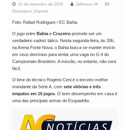
15 de setembro de 2025
Jefferson W
Destaques
,
Esporte
Foto: Rafael Rodrigues / EC Bahia
O jogo entre
Bahia
e
Cruzeiro
promete ser um
verdadeiro xadrez tático. Nesta segunda-feira, às 20h,
na Arena Fonte Nova, o Bahia busca se manter invicto
em seus domínios para tentar uma vaga no G-4 do
Campeonato Brasileiro. A missão, no entanto, não será
fácil.
O time do técnico Rogério Ceni é o terceiro melhor
mandante da Série A, com
sete vitórias e três
empates em 10 jogos
. O bom desempenho em casa é
uma das principais armas do Esquadrão.