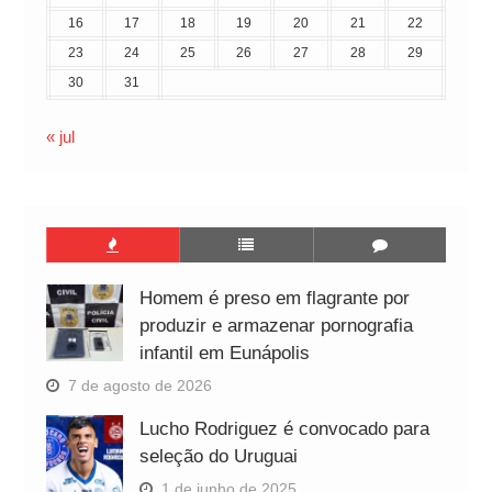
16
17
18
19
20
21
22
23
24
25
26
27
28
29
30
31
« jul
Homem é preso em flagrante por
produzir e armazenar pornografia
infantil em Eunápolis
7 de agosto de 2026
Lucho Rodriguez é convocado para
seleção do Uruguai
1 de junho de 2025