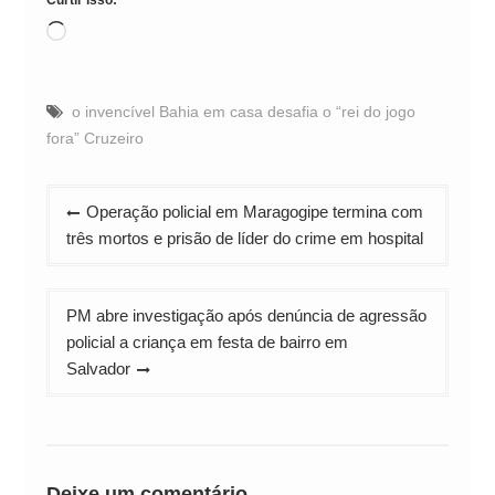
Curtir isso:
Carregando...
o invencível Bahia em casa desafia o “rei do jogo
fora” Cruzeiro
Navegação
Operação policial em Maragogipe termina com
de
três mortos e prisão de líder do crime em hospital
Post
PM abre investigação após denúncia de agressão
policial a criança em festa de bairro em
Salvador
Deixe um comentário