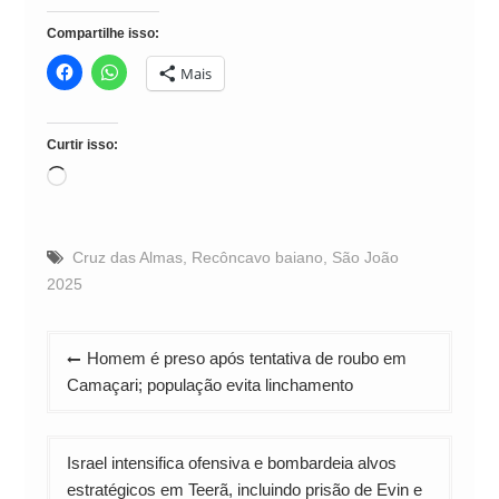
Compartilhe isso:
Mais
Curtir isso:
Carregando...
Cruz das Almas
,
Recôncavo baiano
,
São João
2025
Navegação
Homem é preso após tentativa de roubo em
de
Camaçari; população evita linchamento
Post
Israel intensifica ofensiva e bombardeia alvos
estratégicos em Teerã, incluindo prisão de Evin e