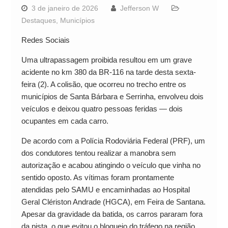
3 de janeiro de 2026
Jefferson W
Destaques
,
Municípios
Redes Sociais
Uma ultrapassagem proibida resultou em um grave
acidente no km 380 da BR-116 na tarde desta sexta-
feira (2). A colisão, que ocorreu no trecho entre os
municípios de Santa Bárbara e Serrinha, envolveu dois
veículos e deixou quatro pessoas feridas — dois
ocupantes em cada carro.
De acordo com a Polícia Rodoviária Federal (PRF), um
dos condutores tentou realizar a manobra sem
autorização e acabou atingindo o veículo que vinha no
sentido oposto. As vítimas foram prontamente
atendidas pelo SAMU e encaminhadas ao Hospital
Geral Clériston Andrade (HGCA), em Feira de Santana.
Apesar da gravidade da batida, os carros pararam fora
da pista, o que evitou o bloqueio do tráfego na região.