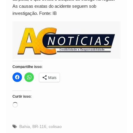
As causas exatas do acidente seguem sob
investigação. Fonte: IB
Compartilhe isso:
Mais
Curtir isso:
Carregando...
Bahia
,
BR-116
,
colisao