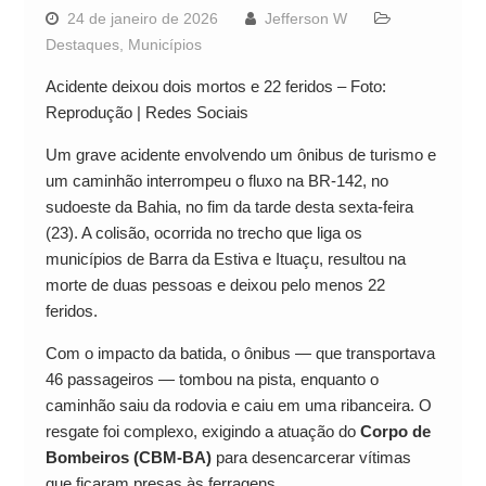
24 de janeiro de 2026
Jefferson W
Destaques
,
Municípios
Acidente deixou dois mortos e 22 feridos – Foto:
Reprodução | Redes Sociais
Um grave acidente envolvendo um ônibus de turismo e
um caminhão interrompeu o fluxo na BR-142, no
sudoeste da Bahia, no fim da tarde desta sexta-feira
(23). A colisão, ocorrida no trecho que liga os
municípios de Barra da Estiva e Ituaçu, resultou na
morte de duas pessoas e deixou pelo menos 22
feridos.
Com o impacto da batida, o ônibus — que transportava
46 passageiros — tombou na pista, enquanto o
caminhão saiu da rodovia e caiu em uma ribanceira. O
resgate foi complexo, exigindo a atuação do
Corpo de
Bombeiros (CBM-BA)
para desencarcerar vítimas
que ficaram presas às ferragens.