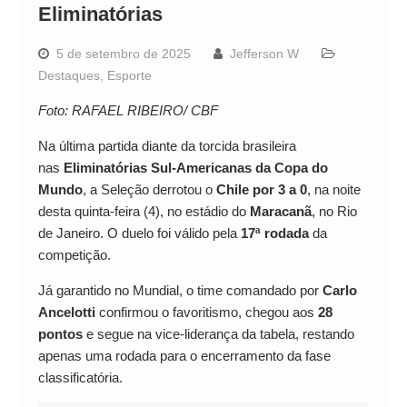
Eliminatórias
5 de setembro de 2025
Jefferson W
Destaques
,
Esporte
Foto: RAFAEL RIBEIRO/ CBF
Na última partida diante da torcida brasileira
nas
Eliminatórias Sul-Americanas da Copa do
Mundo
, a Seleção derrotou o
Chile por 3 a 0
, na noite
desta quinta-feira (4), no estádio do
Maracanã
, no Rio
de Janeiro. O duelo foi válido pela
17ª rodada
da
competição.
Já garantido no Mundial, o time comandado por
Carlo
Ancelotti
confirmou o favoritismo, chegou aos
28
pontos
e segue na vice-liderança da tabela, restando
apenas uma rodada para o encerramento da fase
classificatória.