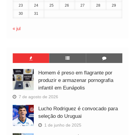
23
24
25
26
27
28
29
30
31
« jul
Homem é preso em flagrante por
produzir e armazenar pornografia
infantil em Eunápolis
7 de agosto de 2026
Lucho Rodriguez é convocado para
seleção do Uruguai
1 de junho de 2025