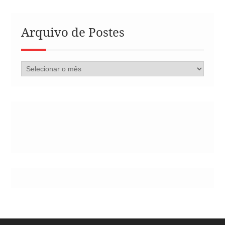
Arquivo de Postes
Arquivo
de
Postes