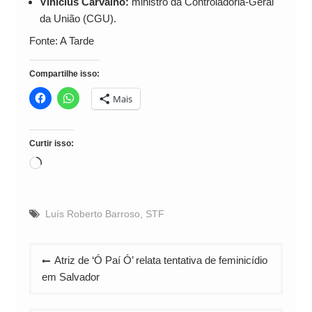
Vinicius Carvalho:
ministro da Controladoria-Geral
da União (CGU).
Fonte: A Tarde
Compartilhe isso:
Mais
Curtir isso:
Carregando...
Luís Roberto Barroso
,
STF
Navegação
Atriz de ‘Ó Paí Ó’ relata tentativa de feminicídio
de
em Salvador
Post