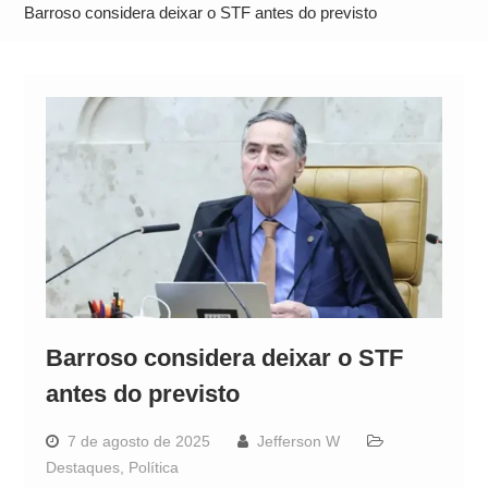
Operação Ágio: Ação policial na Bahia prende 14
Barroso considera deixar o STF antes do previsto
suspeitos e mira rede ligada a ‘Zói de Gato’, do
Comando Vermelho
Barroso considera deixar o STF
antes do previsto
7 de agosto de 2025
Jefferson W
Destaques
,
Política