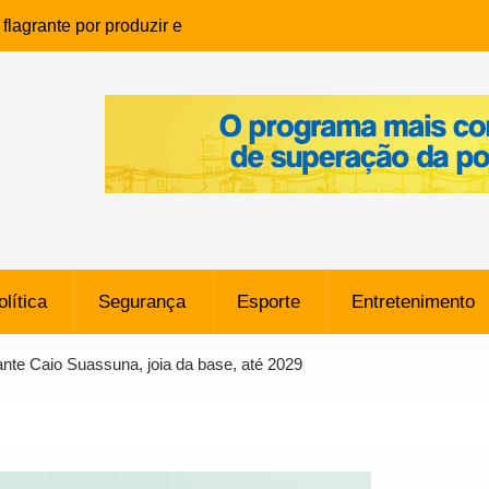
lagrante por produzir e
ia infantil em Eunápolis
ho é denunciado ao Ministério
bia após comentário
cantor
que morreu após ataque
ressão judicial por doação de
na sem restrições e pode
ntra o Vasco
olítica
Segurança
Esporte
Entretenimento
e da SpaceX Colide com a Lua
8 Metros, Afirma a Nasa
nte Caio Suassuna, joia da base, até 2029
$ 130 Milhões por Volante
, mas Alvinegro Fixa Preço