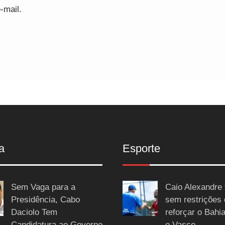
-mail.
a
Esporte
Sem Vaga para a
Caio Alexandre 
Presidência, Cabo
sem restrições
Daciolo Tem
reforçar o Bahi
Candidatura ao Governo
o Vasco