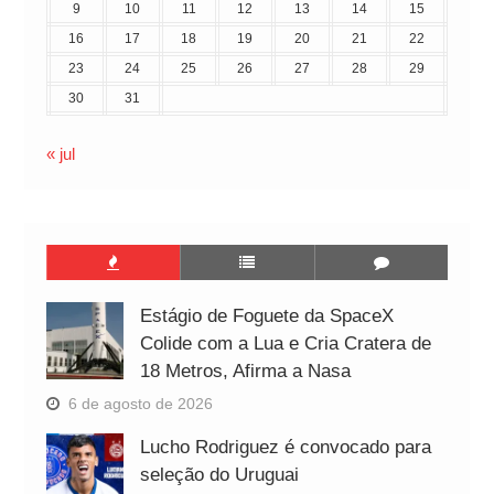
9
10
11
12
13
14
15
16
17
18
19
20
21
22
23
24
25
26
27
28
29
30
31
« jul
Estágio de Foguete da SpaceX
Colide com a Lua e Cria Cratera de
18 Metros, Afirma a Nasa
6 de agosto de 2026
Lucho Rodriguez é convocado para
seleção do Uruguai