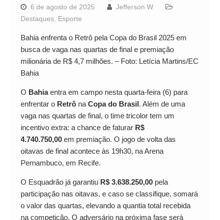
6 de agosto de 2025
Jefferson W
Destaques
,
Esporte
Bahia enfrenta o Retrô pela Copa do Brasil 2025 em
busca de vaga nas quartas de final e premiação
milionária de R$ 4,7 milhões. – Foto: Letícia Martins/EC
Bahia
O
Bahia
entra em campo nesta quarta-feira (6) para
enfrentar o
Retrô
na
Copa do Brasil
. Além de uma
vaga nas quartas de final, o time tricolor tem um
incentivo extra: a chance de faturar
R$
4.740.750,00
em premiação. O jogo de volta das
oitavas de final acontece às 19h30, na Arena
Pernambuco, em Recife.
O Esquadrão já garantiu
R$ 3.638.250,00
pela
participação nas oitavas, e caso se classifique, somará
o valor das quartas, elevando a quantia total recebida
na competição. O adversário na próxima fase será