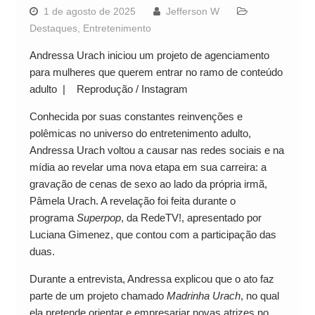
1 de agosto de 2025
Jefferson W
Destaques
,
Entretenimento
Andressa Urach iniciou um projeto de agenciamento
para mulheres que querem entrar no ramo de conteúdo
adulto | Reprodução / Instagram
Conhecida por suas constantes reinvenções e
polêmicas no universo do entretenimento adulto,
Andressa Urach voltou a causar nas redes sociais e na
mídia ao revelar uma nova etapa em sua carreira: a
gravação de cenas de sexo ao lado da própria irmã,
Pâmela Urach. A revelação foi feita durante o
programa
Superpop
, da RedeTV!, apresentado por
Luciana Gimenez, que contou com a participação das
duas.
Durante a entrevista, Andressa explicou que o ato faz
parte de um projeto chamado
Madrinha Urach
, no qual
ela pretende orientar e empresariar novas atrizes no